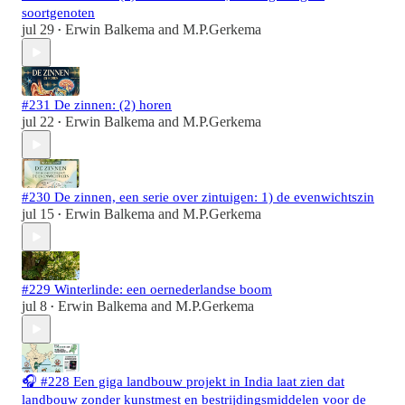
soortgenoten
jul 29
Erwin Balkema
and
M.P.Gerkema
•
#231 De zinnen: (2) horen
jul 22
Erwin Balkema
and
M.P.Gerkema
•
#230 De zinnen, een serie over zintuigen: 1) de evenwichtszin
jul 15
Erwin Balkema
and
M.P.Gerkema
•
#229 Winterlinde: een oernederlandse boom
jul 8
Erwin Balkema
and
M.P.Gerkema
•
🎧 #228 Een giga landbouw projekt in India laat zien dat
landbouw zonder kunstmest en bestrijdingsmiddelen voor de