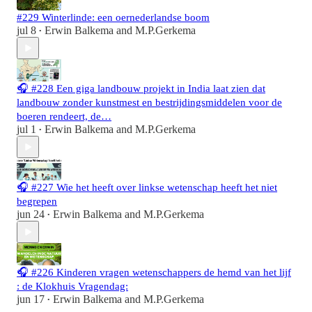
#229 Winterlinde: een oernederlandse boom
jul 8
Erwin Balkema
and
M.P.Gerkema
•
🎧 #228 Een giga landbouw projekt in India laat zien dat
landbouw zonder kunstmest en bestrijdingsmiddelen voor de
boeren rendeert, de…
jul 1
Erwin Balkema
and
M.P.Gerkema
•
🎧 #227 Wie het heeft over linkse wetenschap heeft het niet
begrepen
jun 24
Erwin Balkema
and
M.P.Gerkema
•
🎧 #226 Kinderen vragen wetenschappers de hemd van het lijf
: de Klokhuis Vragendag:
jun 17
Erwin Balkema
and
M.P.Gerkema
•