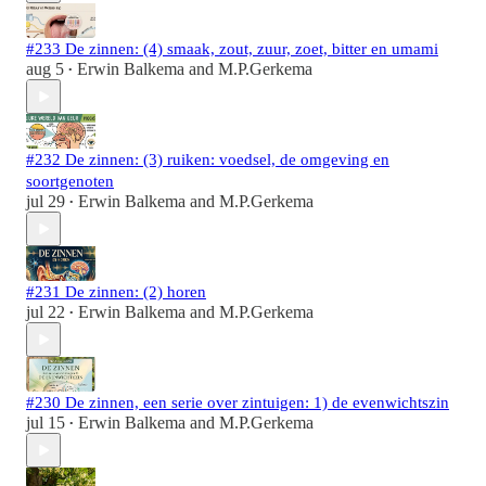
#233 De zinnen: (4) smaak, zout, zuur, zoet, bitter en umami
aug 5
Erwin Balkema
and
M.P.Gerkema
•
#232 De zinnen: (3) ruiken: voedsel, de omgeving en
soortgenoten
jul 29
Erwin Balkema
and
M.P.Gerkema
•
#231 De zinnen: (2) horen
jul 22
Erwin Balkema
and
M.P.Gerkema
•
#230 De zinnen, een serie over zintuigen: 1) de evenwichtszin
jul 15
Erwin Balkema
and
M.P.Gerkema
•