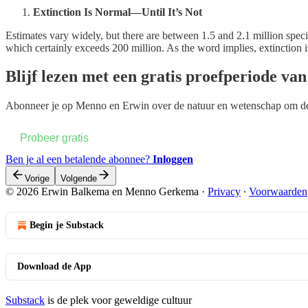
Extinction Is Normal—Until It’s Not
Estimates vary widely, but there are between 1.5 and 2.1 million specie
which certainly exceeds 200 million. As the word implies, extinction 
Blijf lezen met een gratis proefperiode va
Abonneer je op
Menno en Erwin over de natuur en wetenschap
om dez
Probeer gratis
Ben je al een betalende abonnee?
Inloggen
Vorige
Volgende
© 2026 Erwin Balkema en Menno Gerkema
·
Privacy
∙
Voorwaarden
Begin je Substack
Download de App
Substack
is de plek voor geweldige cultuur