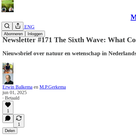
M
Newsletter ENG
Abonneren
Inloggen
Newsletter #171 The Sixth Wave: What Co
Nieuwsbrief over natuur en wetenschap in Nederland
Erwin Balkema
en
M.P.Gerkema
jun 01, 2025
∙ Betaald
1
1
Delen