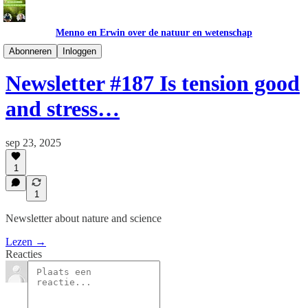
Menno en Erwin over de natuur en wetenschap
Newsletter ENG
Abonneren
Inloggen
Newsletter #187 Is tension good
and stress…
sep 23, 2025
1
1
Newsletter about nature and science
Lezen →
Reacties