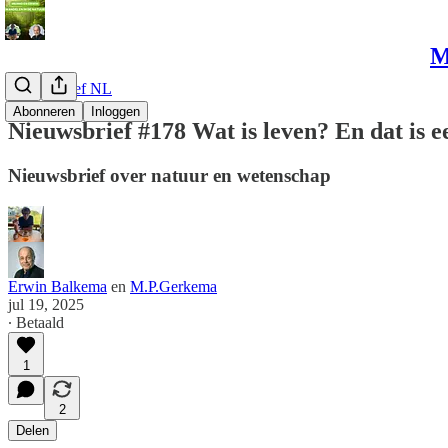
M
Nieuwsbrief NL
Abonneren
Inloggen
Nieuwsbrief #178 Wat is leven? En dat is e
Nieuwsbrief over natuur en wetenschap
Erwin Balkema
en
M.P.Gerkema
jul 19, 2025
∙ Betaald
1
2
Delen