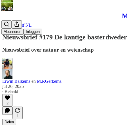
M
Nieuwsbrief NL
Abonneren
Inloggen
Nieuwsbrief #179 De kantige basterdwederi
Nieuwsbrief over natuur en wetenschap
Erwin Balkema
en
M.P.Gerkema
jul 26, 2025
∙ Betaald
2
1
Delen