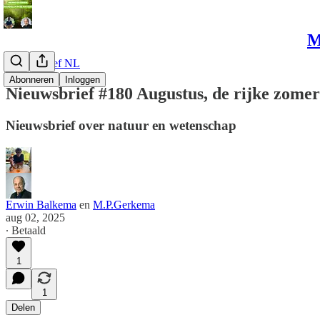
M
Nieuwsbrief NL
Abonneren
Inloggen
Nieuwsbrief #180 Augustus, de rijke zom
Nieuwsbrief over natuur en wetenschap
Erwin Balkema
en
M.P.Gerkema
aug 02, 2025
∙ Betaald
1
1
Delen