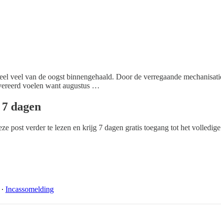
l veel van de oogst binnengehaald. Door de verregaande mechanisatie 
h vereerd voelen want augustus …
n 7 dagen
e post verder te lezen en krijg 7 dagen gratis toegang tot het volledige
∙
Incassomelding