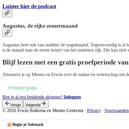
Luister hier de podcast
Augustus, de rijke zomermaand
Augustus heet ook van oudsher de oogstmaand. Tegenwoordig is al hee
is de maand naar de eerste keizer van het romeinse rijk. Die kan zic
Blijf lezen met een gratis proefperiode va
Abonneer je op
Menno en Erwin over de natuur en wetenschap
om dez
Probeer gratis
Ben je al een betalende abonnee?
Inloggen
Vorige
Volgende
© 2026 Erwin Balkema en Menno Gerkema
·
Privacy
∙
Voorwaarden
Begin je Substack