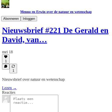
Menno en Erwin over de natuur en wetenschap
Nieuwsbrief NL
Abonneren
Inloggen
Nieuwsbrief #221 De Gerald en
David, van…
mei 18
1
1
Nieuwsbrief over natuur en wetenschap
Lezen →
Reacties