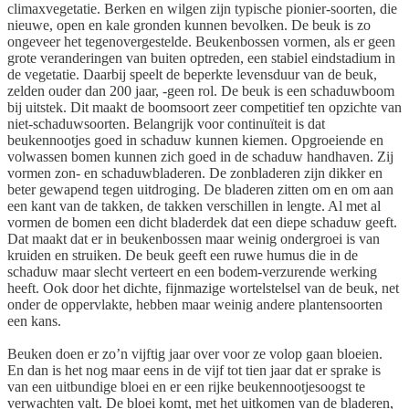
climaxvegetatie. Berken en wilgen zijn typische pionier-soorten, die
nieuwe, open en kale gronden kunnen bevolken. De beuk is zo
ongeveer het tegenovergestelde. Beukenbossen vormen, als er geen
grote veranderingen van buiten optreden, een stabiel eindstadium in
de vegetatie. Daarbij speelt de beperkte levensduur van de beuk,
zelden ouder dan 200 jaar, -geen rol. De beuk is een schaduwboom
bij uitstek. Dit maakt de boomsoort zeer competitief ten opzichte van
niet-schaduwsoorten. Belangrijk voor continuïteit is dat
beukennootjes goed in schaduw kunnen kiemen. Opgroeiende en
volwassen bomen kunnen zich goed in de schaduw handhaven. Zij
vormen zon- en schaduwbladeren. De zonbladeren zijn dikker en
beter gewapend tegen uitdroging. De bladeren zitten om en om aan
een kant van de takken, de takken verschillen in lengte. Al met al
vormen de bomen een dicht bladerdek dat een diepe schaduw geeft.
Dat maakt dat er in beukenbossen maar weinig ondergroei is van
kruiden en struiken. De beuk geeft een ruwe humus die in de
schaduw maar slecht verteert en een bodem-verzurende werking
heeft. Ook door het dichte, fijnmazige wortelstelsel van de beuk, net
onder de oppervlakte, hebben maar weinig andere plantensoorten
een kans.
Beuken doen er zo’n vijftig jaar over voor ze volop gaan bloeien.
En dan is het nog maar eens in de vijf tot tien jaar dat er sprake is
van een uitbundige bloei en er een rijke beukennootjesoogst te
verwachten valt. De bloei komt, met het uitkomen van de bladeren,