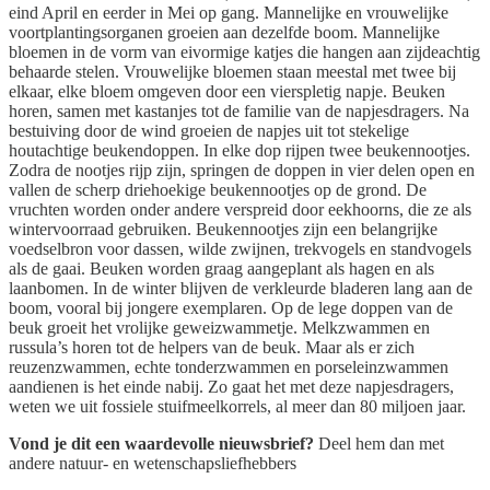
eind April en eerder in Mei op gang. Mannelijke en vrouwelijke
voortplantingsorganen groeien aan dezelfde boom. Mannelijke
bloemen in de vorm van eivormige katjes die hangen aan zijdeachtig
behaarde stelen. Vrouwelijke bloemen staan meestal met twee bij
elkaar, elke bloem omgeven door een vierspletig napje. Beuken
horen, samen met kastanjes tot de familie van de napjesdragers. Na
bestuiving door de wind groeien de napjes uit tot stekelige
houtachtige beukendoppen. In elke dop rijpen twee beukennootjes.
Zodra de nootjes rijp zijn, springen de doppen in vier delen open en
vallen de scherp driehoekige beukennootjes op de grond. De
vruchten worden onder andere verspreid door eekhoorns, die ze als
wintervoorraad gebruiken. Beukennootjes zijn een belangrijke
voedselbron voor dassen, wilde zwijnen, trekvogels en standvogels
als de gaai. Beuken worden graag aangeplant als hagen en als
laanbomen. In de winter blijven de verkleurde bladeren lang aan de
boom, vooral bij jongere exemplaren. Op de lege doppen van de
beuk groeit het vrolijke geweizwammetje. Melkzwammen en
russula’s horen tot de helpers van de beuk. Maar als er zich
reuzenzwammen, echte tonderzwammen en porseleinzwammen
aandienen is het einde nabij. Zo gaat het met deze napjesdragers,
weten we uit fossiele stuifmeelkorrels, al meer dan 80 miljoen jaar.
Vond je dit een waardevolle nieuwsbrief?
Deel hem dan met
andere natuur- en wetenschapsliefhebbers