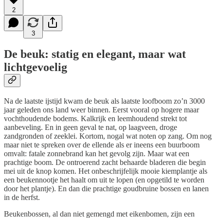
2
3
De beuk: statig en elegant, maar wat
lichtgevoelig
Na de laatste ijstijd kwam de beuk als laatste loofboom zo’n 3000
jaar geleden ons land weer binnen. Eerst vooral op hogere maar
vochthoudende bodems. Kalkrijk en leemhoudend strekt tot
aanbeveling. En in geen geval te nat, op laagveen, droge
zandgronden of zeeklei. Kortom, nogal wat noten op zang. Om nog
maar niet te spreken over de ellende als er ineens een buurboom
omvalt: fatale zonnebrand kan het gevolg zijn. Maar wat een
prachtige boom. De ontroerend zacht behaarde bladeren die begin
mei uit de knop komen. Het onbeschrijfelijk mooie kiemplantje als
een beukennootje het haalt om uit te lopen (en opgetild te worden
door het plantje). En dan die prachtige goudbruine bossen en lanen
in de herfst.
Beukenbossen, al dan niet gemengd met eikenbomen, zijn een