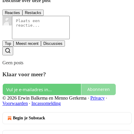
Discussie over deze post
Reacties
Restacks
Top
Meest recent
Discussies
Geen posts
Klaar voor meer?
Abonneren
© 2026 Erwin Balkema en Menno Gerkema
·
Privacy
∙
Voorwaarden
∙
Incassomelding
Begin je Substack