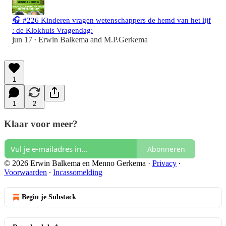
🎧 #226 Kinderen vragen wetenschappers de hemd van het lijf
: de Klokhuis Vragendag:
jun 17
Erwin Balkema
and
M.P.Gerkema
•
1
1
2
Klaar voor meer?
Abonneren
© 2026 Erwin Balkema en Menno Gerkema
·
Privacy
∙
Voorwaarden
∙
Incassomelding
Begin je Substack