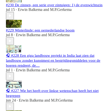
#230 De zinnen, een serie over zintuigen: 1) de evenwichtszin
jul 15
Erwin Balkema
and
M.P.Gerkema
•
#229 Winterlinde: een oernederlandse boom
jul 8
Erwin Balkema
and
M.P.Gerkema
•
🎧 #228 Een giga landbouw projekt in India laat zien dat
landbouw zonder kunstmest en bestrijdingsmiddelen voor de
boeren rendeert, de…
jul 1
Erwin Balkema
and
M.P.Gerkema
•
🎧 #227 Wie het heeft over linkse wetenschap heeft het niet
begrepen
jun 24
Erwin Balkema
and
M.P.Gerkema
•