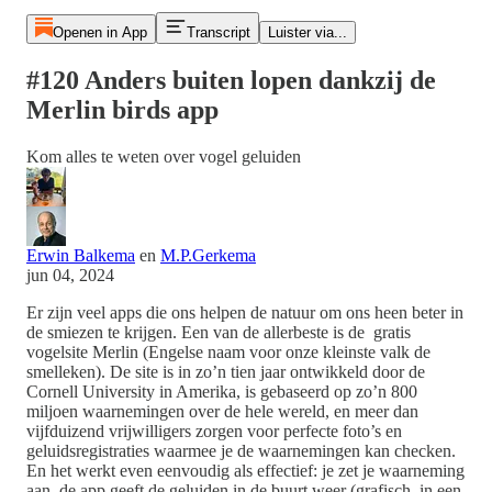
Openen in App
Transcript
Luister via...
#120 Anders buiten lopen dankzij de
Merlin birds app
Kom alles te weten over vogel geluiden
Erwin Balkema
en
M.P.Gerkema
jun 04, 2024
Er zijn veel apps die ons helpen de natuur om ons heen beter in
de smiezen te krijgen. Een van de allerbeste is de gratis
vogelsite Merlin (Engelse naam voor onze kleinste valk de
smelleken). De site is in zo’n tien jaar ontwikkeld door de
Cornell University in Amerika, is gebaseerd op zo’n 800
miljoen waarnemingen over de hele wereld, en meer dan
vijfduizend vrijwilligers zorgen voor perfecte foto’s en
geluidsregistraties waarmee je de waarnemingen kan checken.
En het werkt even eenvoudig als effectief: je zet je waarneming
aan, de app geeft de geluiden in de buurt weer (grafisch, in een