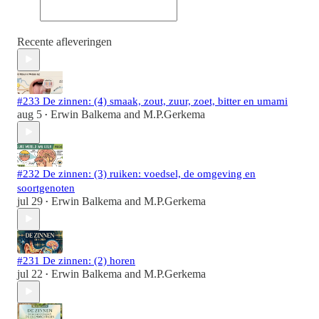
Recente afleveringen
#233 De zinnen: (4) smaak, zout, zuur, zoet, bitter en umami
aug 5
Erwin Balkema
and
M.P.Gerkema
•
#232 De zinnen: (3) ruiken: voedsel, de omgeving en
soortgenoten
jul 29
Erwin Balkema
and
M.P.Gerkema
•
#231 De zinnen: (2) horen
jul 22
Erwin Balkema
and
M.P.Gerkema
•