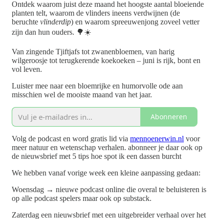
Ontdek waarom juist deze maand het hoogste aantal bloeiende
planten telt, waarom de vlinders ineens verdwijnen (de
beruchte
vlinderdip
) en waarom spreeuwenjong zoveel vetter
zijn dan hun ouders. 🌳☀️
Van zingende Tjiftjafs tot zwanenbloemen, van harig
wilgeroosje tot terugkerende koekoeken – juni is rijk, bont en
vol leven.
Luister mee naar een bloemrijke en humorvolle ode aan
misschien wel de mooiste maand van het jaar.
Abonneren
Volg de podcast en word gratis lid via
mennoenerwin.nl
voor
meer natuur en wetenschap verhalen. abonneer je daar ook op
de nieuwsbrief met 5 tips hoe spot ik een dassen burcht
We hebben vanaf vorige week een kleine aanpassing gedaan:
Woensdag → nieuwe podcast online die overal te beluisteren is
op alle podcast spelers maar ook op substack.
Zaterdag een nieuwsbrief met een uitgebreider verhaal over het