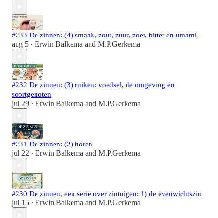
#233 De zinnen: (4) smaak, zout, zuur, zoet, bitter en umami
aug 5
Erwin Balkema
and
M.P.Gerkema
•
#232 De zinnen: (3) ruiken: voedsel, de omgeving en
soortgenoten
jul 29
Erwin Balkema
and
M.P.Gerkema
•
#231 De zinnen: (2) horen
jul 22
Erwin Balkema
and
M.P.Gerkema
•
#230 De zinnen, een serie over zintuigen: 1) de evenwichtszin
jul 15
Erwin Balkema
and
M.P.Gerkema
•