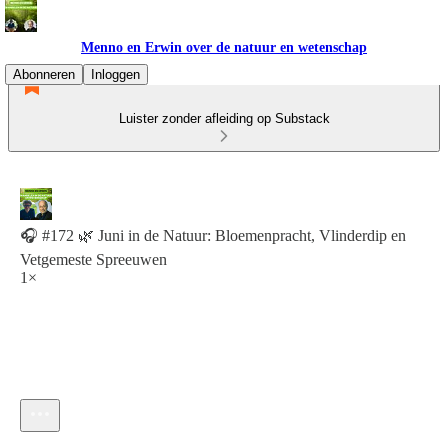
Menno en Erwin over de natuur en wetenschap
Abonneren
Inloggen
Luister zonder afleiding op Substack
🎧 #172 🌿 Juni in de Natuur: Bloemenpracht, Vlinderdip en
Vetgemeste Spreeuwen
1×
Huidige tijd: 0:00 / Totale tijd: -16:39