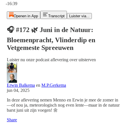
-16:39
Openen in App
Transcript
Luister via...
🎧 #172 🌿 Juni in de Natuur:
Bloemenpracht, Vlinderdip en
Vetgemeste Spreeuwen
Luister nu onze podcast aflevering over uitsterven
Erwin Balkema
en
M.P.Gerkema
jun 04, 2025
In deze aflevering nemen Menno en Erwin je mee de zomer in
—of nou ja, meteorologisch nog even lente—maar in de natuur
barst juni uit zijn voegen! 🌼
Share