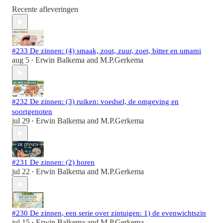
Recente afleveringen
#233 De zinnen: (4) smaak, zout, zuur, zoet, bitter en umami
aug 5
Erwin Balkema
and
M.P.Gerkema
•
#232 De zinnen: (3) ruiken: voedsel, de omgeving en
soortgenoten
jul 29
Erwin Balkema
and
M.P.Gerkema
•
#231 De zinnen: (2) horen
jul 22
Erwin Balkema
and
M.P.Gerkema
•
#230 De zinnen, een serie over zintuigen: 1) de evenwichtszin
jul 15
Erwin Balkema
and
M.P.Gerkema
•