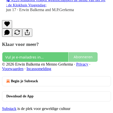
🎧 #226 Kinderen vragen wetenschappers de hemd van het lijf
: de Klokhuis Vragendag:
jun 17
Erwin Balkema
and
M.P.Gerkema
•
Klaar voor meer?
Abonneren
© 2026 Erwin Balkema en Menno Gerkema
·
Privacy
∙
Voorwaarden
∙
Incassomelding
Begin je Substack
Download de App
Substack
is de plek voor geweldige cultuur