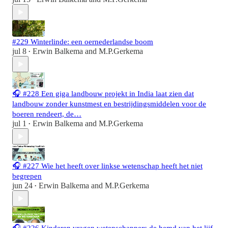
#229 Winterlinde: een oernederlandse boom
jul 8
Erwin Balkema
and
M.P.Gerkema
•
🎧 #228 Een giga landbouw projekt in India laat zien dat
landbouw zonder kunstmest en bestrijdingsmiddelen voor de
boeren rendeert, de…
jul 1
Erwin Balkema
and
M.P.Gerkema
•
🎧 #227 Wie het heeft over linkse wetenschap heeft het niet
begrepen
jun 24
Erwin Balkema
and
M.P.Gerkema
•