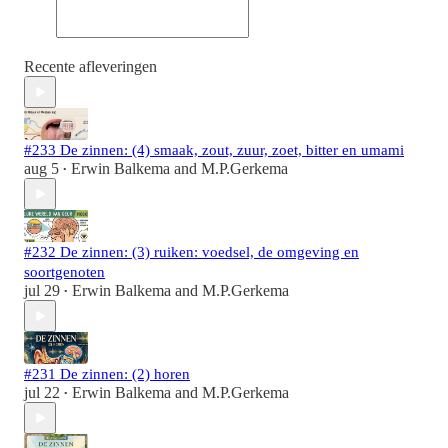
Recente afleveringen
#233 De zinnen: (4) smaak, zout, zuur, zoet, bitter en umami
aug 5
Erwin Balkema
and
M.P.Gerkema
•
#232 De zinnen: (3) ruiken: voedsel, de omgeving en
soortgenoten
jul 29
Erwin Balkema
and
M.P.Gerkema
•
#231 De zinnen: (2) horen
jul 22
Erwin Balkema
and
M.P.Gerkema
•