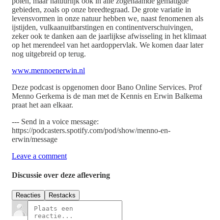
polen, maar natuurlijk ook in alle zogenaamde gematigde
gebieden, zoals op onze breedtegraad. De grote variatie in
levensvormen in onze natuur hebben we, naast fenomenen als
ijstijden, vulkaanuitbarstingen en continentverschuivingen,
zeker ook te danken aan de jaarlijkse afwisseling in het klimaat
op het merendeel van het aardoppervlak. We komen daar later
nog uitgebreid op terug.
www.mennoenerwin.nl
Deze podcast is opgenomen door Bano Online Services. Prof
Menno Gerkema is de man met de Kennis en Erwin Balkema
praat het aan elkaar.
--- Send in a voice message:
https://podcasters.spotify.com/pod/show/menno-en-
erwin/message
Leave a comment
Discussie over deze aflevering
Reacties
Restacks