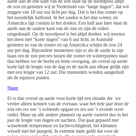
aarde aan de ene kant van de zon staat op de noordpool altijd
de zon en genieten wij in Nederland van “lange dagen”, dat wil
zeggen van 18 uur uur licht per dag. Dat is het dus zomer op
het noordelijk halfrond. In het zuiden is het dan winter, en
Antarctica ligt continu in het donker. Een half jaar later staat de
aarde aan de andere kant van de zon en zijn de rollen
omgedraaid. Op de noordpool is het altijd donker, wij moeten
het doen met “korte dagen” van 6 uur licht, in Australië
genieten ze van de zomer en op Antarctica schijnt de zon 24
uur per dag. Bijzondere momenten zijn er als de aarde in zijn
baan om de zon precies tussen die zomer en winterpunten staat:
dan hebben we de herfst en lente overgang, als overal op aarde
korte tijd de lengte van de dag en de nacht aan elkaar gelijk zijn
met een lengte van 12 uur. Die momenten worden aangeduid
als de equinox punten.
Share
Er is dan overal op aarde voor korte tijd een situatie die we
verder alleen kennen van de evenaar, waar het hele jaar door de
zon om zes uur ‘s ochtends opgaat en zes uur ’s avonds weer
onder. Maar op alle andere plaatsen op aarde varieert dus in het
jaar de lengte van dagen en nachten. Dat gaat gepaard met
wisselende temperatuur en luchtvochtigheid, het klimaten
wisselt met het jaargetij. In extreme mate geldt dat voor de