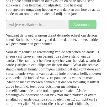
ons e hele natuur rekenen daar vast op en onze biologische
klokken zijn er helemaal op afgesteld. Die heel erg
voorspelbare omgeving hebben we te danken aan hoe de aarde
en de maan om de zin draaien, al miljarden jaren.
Abonneren
Vandaag de vraag: waarom draait de aarde scheef om de zon
heen? En het is ook maar goed dat die dat doet, anders hadden
we geen zomer en geen winter.
Voor de regelmatige afwisseling van de seizoenen op aarde is
er een vast gegeven van belang : de scheve stand van de
aardas. Die stand is scheef ten opzichte van het vlak waarin de
aarde jaarlijks in een ellips om de zon draait. Waar die scheve
stand vandaan komt? Sommigen denken dat dat komt door een
verschillende zwaarte van de aarde inde onderste helft, anderen
vermoeden de invloed van verrepantene als venus en mars.
Maar de meeste mensen denken dat dat een toevallig resultaat
uit de begintijd, toen door botsingen met kleinere
hemellichamen de aarde ook begon te draaien. Als de
draaiings-as loodrecht op dat vlak zou staan zouden er overal
en altijd op aarde dezelfde soort dagen van 12 uur licht en 12
uur donker zijn. Maar door die scheve stand schijnt als de