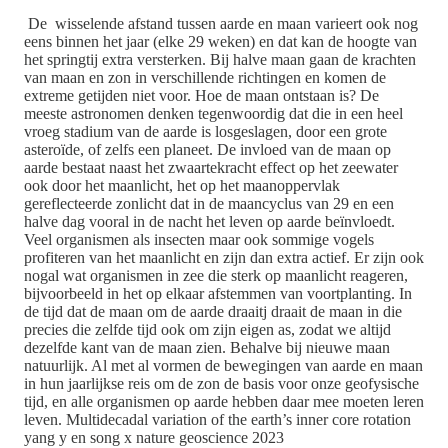
De wisselende afstand tussen aarde en maan varieert ook nog
eens binnen het jaar (elke 29 weken) en dat kan de hoogte van
het springtij extra versterken. Bij halve maan gaan de krachten
van maan en zon in verschillende richtingen en komen de
extreme getijden niet voor. Hoe de maan ontstaan is? De
meeste astronomen denken tegenwoordig dat die in een heel
vroeg stadium van de aarde is losgeslagen, door een grote
asteroïde, of zelfs een planeet. De invloed van de maan op
aarde bestaat naast het zwaartekracht effect op het zeewater
ook door het maanlicht, het op het maanoppervlak
gereflecteerde zonlicht dat in de maancyclus van 29 en een
halve dag vooral in de nacht het leven op aarde beïnvloedt.
Veel organismen als insecten maar ook sommige vogels
profiteren van het maanlicht en zijn dan extra actief. Er zijn ook
nogal wat organismen in zee die sterk op maanlicht reageren,
bijvoorbeeld in het op elkaar afstemmen van voortplanting. In
de tijd dat de maan om de aarde draaitj draait de maan in die
precies die zelfde tijd ook om zijn eigen as, zodat we altijd
dezelfde kant van de maan zien. Behalve bij nieuwe maan
natuurlijk. Al met al vormen de bewegingen van aarde en maan
in hun jaarlijkse reis om de zon de basis voor onze geofysische
tijd, en alle organismen op aarde hebben daar mee moeten leren
leven. Multidecadal variation of the earth’s inner core rotation
yang y en song x nature geoscience 2023