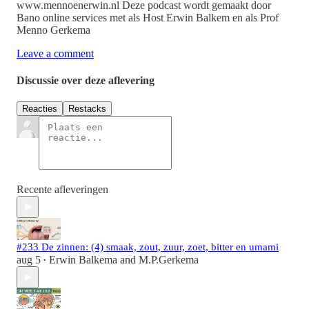
www.mennoenerwin.nl Deze podcast wordt gemaakt door
Bano online services met als Host Erwin Balkem en als Prof
Menno Gerkema
Leave a comment
Discussie over deze aflevering
Reacties
Restacks
Recente afleveringen
#233 De zinnen: (4) smaak, zout, zuur, zoet, bitter en umami
aug 5
Erwin Balkema
and
M.P.Gerkema
•