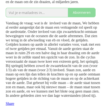
en de maan om de zin draaien, al miljarden jaren.
Abonneren
Vandaag de vraag: wat is de invloed van de maan, We hebben
al eerder aangestipt dat de maan een vertragende rol speelt op
de aardrotatie. Onder invloed van zijn zwaartekracht ontstaan
bewegingen van de oceanen die de aarde afremmen. Dat zien
we terug in de afwisseling van eb en vloed, de getijden.
Getijden komen op aarde in allerlei variaties voor, vaak met een
of twee getijden per etmaal. Vanuit de aarde gezien staat de
maan in ruim 29 en een halve dag in haar draaiing om de aarde
weer in de zelfde stand ten opzicht van de zon. In die cyclus
veroorzaakt de maan twee keer een extreem getij, het springtij.
Bij springtij hebben zowel de zwaartekracht van de zon (voor
1/3) als van de maan (voor 2/3) invloed. Staan zon, aarde en
maan op een lijn dan tellen de krachten op en op aarde ontstaan
hogere getijden in de richting van de maan en op de achterkant
van de aarde. Dat gebeurt bij volle maan – de aarde staat tussen
zon en maan, maar ook bij nieuwe maan – de maan staat tussen
zon en aarde, en we kunnen met het blote oog geen maan zien.
In andere gebieden zien we dan lage waterstanden (dood tij).
Share