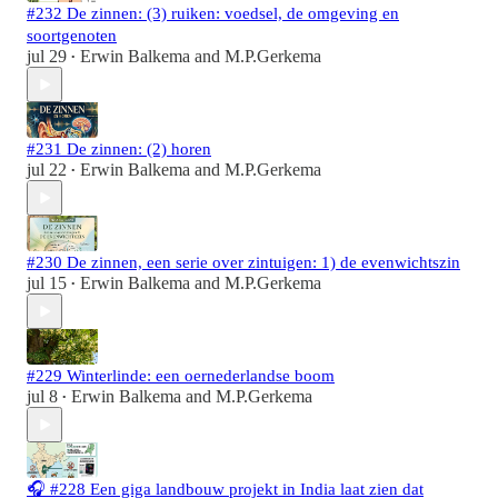
#232 De zinnen: (3) ruiken: voedsel, de omgeving en
soortgenoten
jul 29
Erwin Balkema
and
M.P.Gerkema
•
#231 De zinnen: (2) horen
jul 22
Erwin Balkema
and
M.P.Gerkema
•
#230 De zinnen, een serie over zintuigen: 1) de evenwichtszin
jul 15
Erwin Balkema
and
M.P.Gerkema
•
#229 Winterlinde: een oernederlandse boom
jul 8
Erwin Balkema
and
M.P.Gerkema
•
🎧 #228 Een giga landbouw projekt in India laat zien dat