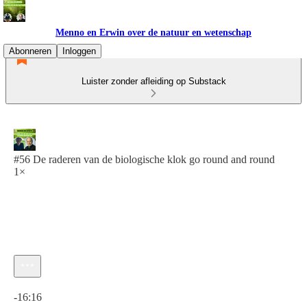
Menno en Erwin over de natuur en wetenschap
Abonneren
Inloggen
Luister zonder afleiding op Substack
#56 De raderen van de biologische klok go round and round
1×
Huidige tijd: 0:00 / Totale tijd: -16:16
-16:16