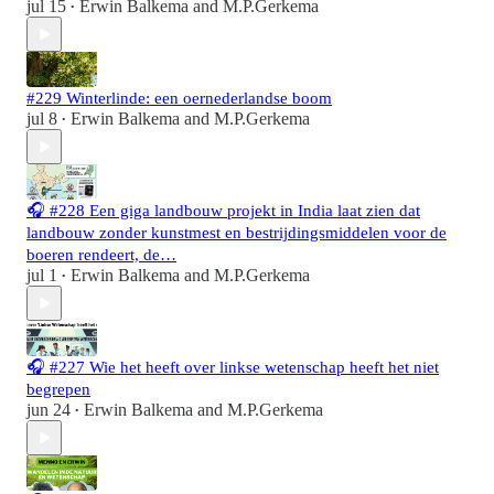
jul 15
Erwin Balkema
and
M.P.Gerkema
•
#229 Winterlinde: een oernederlandse boom
jul 8
Erwin Balkema
and
M.P.Gerkema
•
🎧 #228 Een giga landbouw projekt in India laat zien dat
landbouw zonder kunstmest en bestrijdingsmiddelen voor de
boeren rendeert, de…
jul 1
Erwin Balkema
and
M.P.Gerkema
•
🎧 #227 Wie het heeft over linkse wetenschap heeft het niet
begrepen
jun 24
Erwin Balkema
and
M.P.Gerkema
•