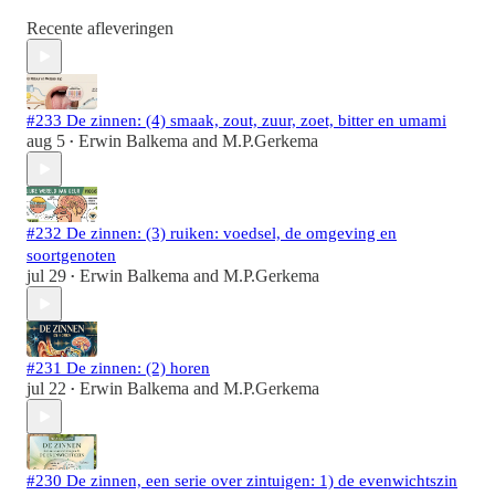
Recente afleveringen
#233 De zinnen: (4) smaak, zout, zuur, zoet, bitter en umami
aug 5
Erwin Balkema
and
M.P.Gerkema
•
#232 De zinnen: (3) ruiken: voedsel, de omgeving en
soortgenoten
jul 29
Erwin Balkema
and
M.P.Gerkema
•
#231 De zinnen: (2) horen
jul 22
Erwin Balkema
and
M.P.Gerkema
•
#230 De zinnen, een serie over zintuigen: 1) de evenwichtszin