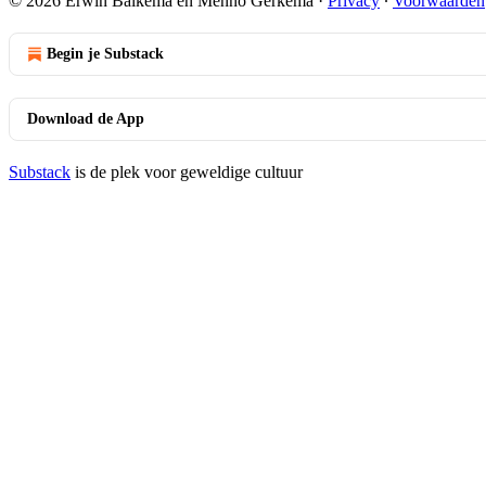
© 2026 Erwin Balkema en Menno Gerkema
·
Privacy
∙
Voorwaarden
Begin je Substack
Download de App
Substack
is de plek voor geweldige cultuur