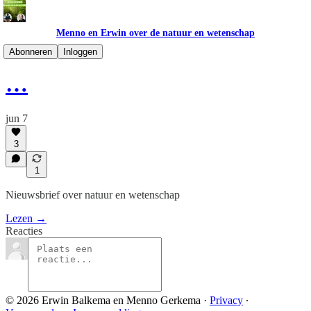
Menno en Erwin over de natuur en wetenschap
Nieuwsbrief NL
Abonneren
Inloggen
…
jun 7
3
1
Nieuwsbrief over natuur en wetenschap
Lezen →
Reacties
© 2026 Erwin Balkema en Menno Gerkema
·
Privacy
∙