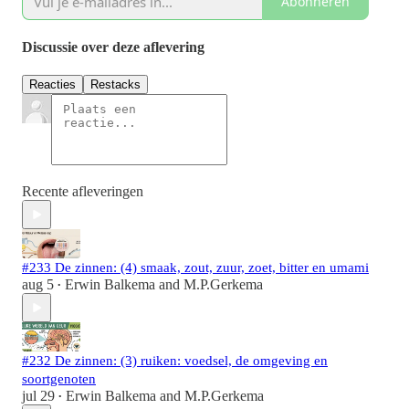
Abonneren
Discussie over deze aflevering
Reacties
Restacks
Recente afleveringen
#233 De zinnen: (4) smaak, zout, zuur, zoet, bitter en umami
aug 5
Erwin Balkema
and
M.P.Gerkema
•
#232 De zinnen: (3) ruiken: voedsel, de omgeving en
soortgenoten
jul 29
Erwin Balkema
and
M.P.Gerkema
•