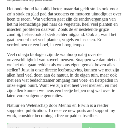
Het onderhoud kan altijd beter, maar dat geldt straks ook voor
zo’n strak en glad pad dat scooters en motoren uitnodigt er over
heen te racen. Wat verloren gaat zijn de randovergangen van
het nu leemachtige pad naar de vegetatie, heel veel planten en
insecten profiteren daarvan. Zoals de er nestelende grijze
zandbij, helaas ook al sterk achter uitgaand. Ook al, want het
gaat beroerd met veel planten, vogels en insecten. Er
verdwijnen er een boel, in een hoog tempo.
Veel collega biologen zijn de wanhoop nabij over de
onverschilligheid van zoveel mensen. Snappen we dan niet dat
we het niet gaan redden als we ons eigen gemak boven alles
stellen? Juist in onze directe leefomgeving kunnen we met zijn
allen heel veel doen aan de natuur, in de eigen tuin, maar ook
met een wat bedachtzamer omgang met voet- en fietspaden in
onze eigen buurt. Want we zijn met heel veel mensen, en met
zijn allen kunnen we heus een beetje helpen nog wat over te
laten voor volgende generaties.
Natuur en Wetenschap door Menno en Erwin is a reader-
supported publication. To receive new posts and support my
work, consider becoming a free or paid subscriber.