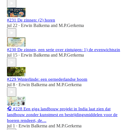
#231 De zinnen: (2) horen
jul 22
Erwin Balkema
and
M.P.Gerkema
•
#230 De zinnen, een serie over zintuigen: 1) de evenwichtszin
jul 15
Erwin Balkema
and
M.P.Gerkema
•
#229 Winterlinde: een oernederlandse boom
jul 8
Erwin Balkema
and
M.P.Gerkema
•
🎧 #228 Een giga landbouw projekt in India laat zien dat
landbouw zonder kunstmest en bestrijdingsmiddelen voor de
boeren rendeert, de…
jul 1
Erwin Balkema
and
M.P.Gerkema
•