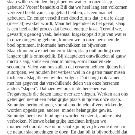
slaap willen vertellen, begrijpen wewat er in onze slaap
gebeurd? Vooraf benadrukt Bill dat we heel lang een volkomen
verkeerd beeld van slaap gehad hebben, als een inactief
gebeuren. En enige verschil met dood zijn is dat je uit je slaap
(meestal) wakker wordt. Maar het tegendeel is het geval, slaap
is een heel actief proces dat beveel energie kost. Terwijl we,
gevaarlijk genoeg vaak, helemaal losgekoppeld zijn van wat er
in onze omgeving gebeurt, kunnen we in onze hersenen de
boel opruimen, informatie herschikken en bijwerken.
Slaap kunnen we niet onderdrukken, slaap onthouding over
langere tijd is onmogelijk. Bij slaaptekort ontwikkelen al gauw
micro-slaap, soms een paar minuten, soms maar enkele
seconden. Velen van ons zullen dat ervaren hebben tijdens het
autorijden, we houden het verkeer wel in de gaten maar misen
toch een afslag die we wilden volgen. Dat hangt ook samen
met het gegeven dat verschillende delen van onze hersenen
anders “slapen”. Dat zien we ook in de hersenen van
Fregatvogels die dagen lange over zee vliegen. Werken aan ons
geheugen neemt een belangrijke plaats in tijdens onze slaap.
Sommige herinneringen, vooral emotionele of verstrekkende,
worden opgeslagen, andere, minder belangrijke gewist.
Sommige hersenverbindingen worden versterkt, andere juist
verbroken. Nieuwe belangrijke inzichten krijgen we
momenteel doordat we nu in staat zijn bij vrij levende dieren in
de natuur slaapmetingen te doen. En dan blijkt bijvoorbeeld dat