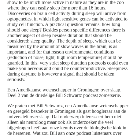
show to be much more active in nature as they are in the zoo
where they can easily sleep for more than 16 hours.
Discoveries on brain cell activity during sleep will arrive from
optogenetics, in which light sensitive genes can be activated to
study cell function. A practical question remains: how long
should one sleep? Besides person specific differences there is
another aspect of sleep besides duration that should be
considered: sleep quality. The depth of sleep, which can be
measured by the amount of slow waves in the brain, is as
important, and for that reason environmental conditions
(reduction of noise, light, high room temperature) should be
guarded. In this, very strict sleep duration protocols could even
make you nervous and could be counterproductive. Sleepiness
during daytime is however a signal that should be taken
seriously.
Een Amerikaanse wetenschapper in Groningen: over slaap.
Deel 2 van de driedelige Bill Schwartz podcast zomerserie.
We praten met Bill Schwartz, een Amerikaanse wetenschapper
en geregeld bezoeker in Groningen als gast hoogleraar aan de
universiteit over slaap. Dat onderwerp interesseert hem niet
alleen als neuroloog maar ook als onderzoeker die veel
bijgedragen heeft aan onze kennis over de biologische klok in
de hersenen. Wat zou Bill aan onze podcast luisteraars over