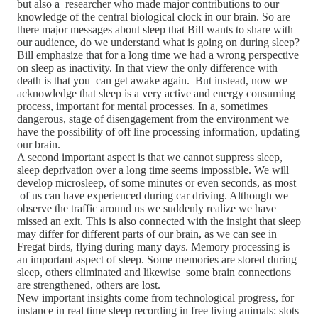
but also a researcher who made major contributions to our
knowledge of the central biological clock in our brain. So are
there major messages about sleep that Bill wants to share with
our audience, do we understand what is going on during sleep?
Bill emphasize that for a long time we had a wrong perspective
on sleep as inactivity. In that view the only difference with
death is that you can get awake again. But instead, now we
acknowledge that sleep is a very active and energy consuming
process, important for mental processes. In a, sometimes
dangerous, stage of disengagement from the environment we
have the possibility of off line processing information, updating
our brain.
A second important aspect is that we cannot suppress sleep,
sleep deprivation over a long time seems impossible. We will
develop microsleep, of some minutes or even seconds, as most
of us can have experienced during car driving. Although we
observe the traffic around us we suddenly realize we have
missed an exit. This is also connected with the insight that sleep
may differ for different parts of our brain, as we can see in
Fregat birds, flying during many days. Memory processing is
an important aspect of sleep. Some memories are stored during
sleep, others eliminated and likewise some brain connections
are strengthened, others are lost.
New important insights come from technological progress, for
instance in real time sleep recording in free living animals: slots