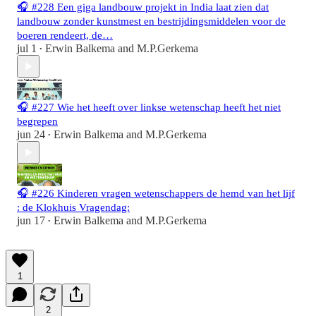
🎧 #228 Een giga landbouw projekt in India laat zien dat
landbouw zonder kunstmest en bestrijdingsmiddelen voor de
boeren rendeert, de…
jul 1
Erwin Balkema
and
M.P.Gerkema
•
🎧 #227 Wie het heeft over linkse wetenschap heeft het niet
begrepen
jun 24
Erwin Balkema
and
M.P.Gerkema
•
🎧 #226 Kinderen vragen wetenschappers de hemd van het lijf
: de Klokhuis Vragendag:
jun 17
Erwin Balkema
and
M.P.Gerkema
•
1
2