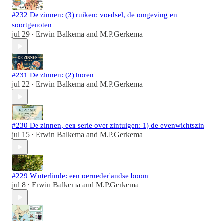
#232 De zinnen: (3) ruiken: voedsel, de omgeving en
soortgenoten
jul 29
Erwin Balkema
and
M.P.Gerkema
•
#231 De zinnen: (2) horen
jul 22
Erwin Balkema
and
M.P.Gerkema
•
#230 De zinnen, een serie over zintuigen: 1) de evenwichtszin
jul 15
Erwin Balkema
and
M.P.Gerkema
•
#229 Winterlinde: een oernederlandse boom
jul 8
Erwin Balkema
and
M.P.Gerkema
•