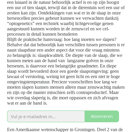
een luiaard in de natuur behoorlijk actief is en op zijn hoogst
een uur of tien slaapt, terwijl dat in de dierentuin wel een uur of
zestien kan zijn. Ontdekkingen van wat er in de slaap in onze
hersencellen precies gebeurt kunnen we verwachten dankzij
“optogenetics” een techniek waarbij lichtgevoelige genen
aangestuurd kunnen worden in de zenuwcel en we cel-
processen in detail kunnen bestuderen
Blijft de praktische hamvraag: hoe lang moeten we slapen?
Behalve dat dat behoorlijk kan verschillen tussen personen is er
naast slaapduur een ander aspect dat voor die vraag minstens
zo belangrijk is: slaapkwaliteit. De diepte van de slaap, die we
kunnen meten aan de hand van langzame golven in onze
hersenen, is daarvoor een belangrijke graadmeter. En diepe
slaap wordt bevorderd door een goede slaapomgeving: geen
lawaai of verstoring, weinig tot geen licht en een niet te hoge
omgevingstemperatuur. Precieze voorschriften hoe lang we
moeten slapen kunnen mensen alleen maar zenuwachtig maken
en zijn op die manier misschien zelfs contraproductief. Maar
wie overdag slaperig is, die moet oppassen en zich afvragen
wat er aan de hand is.
Abonneren
Een Amerikaanse wetenschapper in Groningen. Deel 2 van de