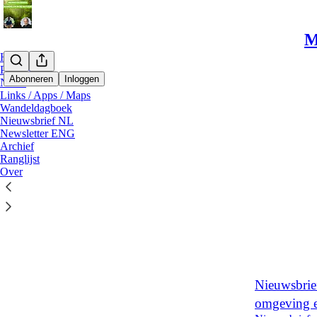
M
Home
Podcast
Abonneren
Inloggen
Notes
Links / Apps / Maps
Wandeldagboek
Meest recent
Nieuwsbrief NL
Newsletter ENG
#233 De zin
Archief
Ranglijst
umami
Over
Natuur en We
Balkema
aug 5
Erwin
•
1
Nieuwsbrief
omgeving e