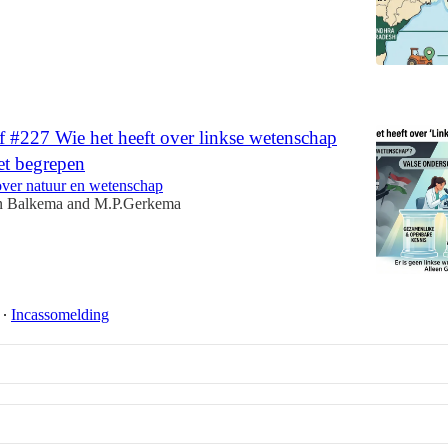
13:55
f #227 Wie het heeft over linkse wetenschap
iet begrepen
over natuur en wetenschap
n Balkema
and
M.P.Gerkema
∙
Incassomelding