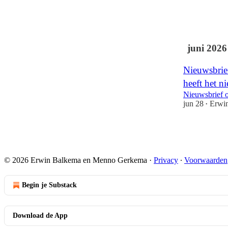
3
1
juni 2026
Nieuwsbrie
heeft het n
Nieuwsbrief 
jun 28
Erwi
•
1
© 2026 Erwin Balkema en Menno Gerkema
·
Privacy
∙
Voorwaarden
Begin je Substack
Download de App