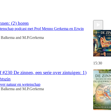
nnen: (2) horen
tenschap podcast met Prof Menno Gerkema en Erwin
 Balkema
and
M.P.Gerkema
15:30
 #230 De zinnen, een serie over zintuigen: 1)
htszin
over natuur en wetenschap
 Balkema
and
M.P.Gerkema