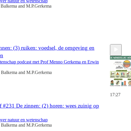
over natuur en wetenschap
 Balkema
and
M.P.Gerkema
nnen: (3) ruiken: voedsel, de omgeving en
en
tenschap podcast met Prof Menno Gerkema en Erwin
 Balkema
and
M.P.Gerkema
17:27
f #231 De zinnen: (2) horen: wees zuinig op
over natuur en wetenschap
 Balkema
and
M.P.Gerkema