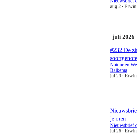
Nieuwsbrief 
aug 2
Erwin
•
1
juli 2026
#232 De zi
soortgenot
Natuur en We
Balkema
jul 29
Erwin
•
Nieuwsbrie
je oren
Nieuwsbrief 
jul 26
Erwin
•