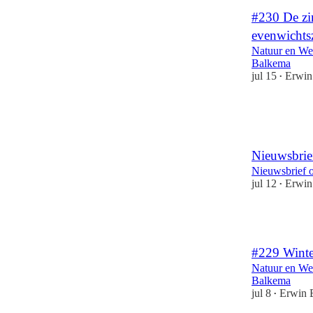
#230 De zin
evenwichts
Natuur en We
Balkema
jul 15
Erwin
•
1
Nieuwsbrie
Nieuwsbrief 
jul 12
Erwin
•
2
#229 Winte
Natuur en We
Balkema
jul 8
Erwin 
•