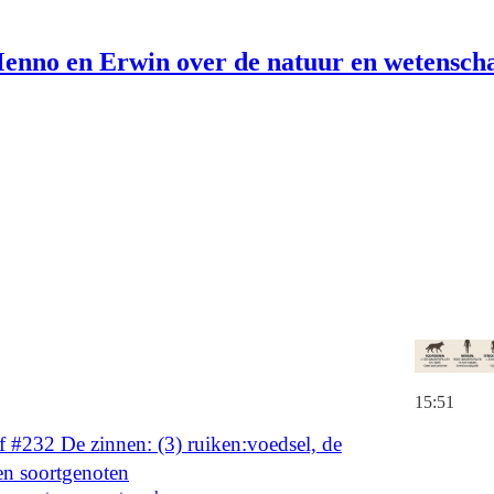
enno en Erwin over de natuur en wetensch
Top
Discussies
nen: (4) smaak, zout, zuur, zoet, bitter en
tenschap podcast met Prof Menno Gerkema en Erwin
 Balkema
and
M.P.Gerkema
15:51
 #232 De zinnen: (3) ruiken:voedsel, de
n soortgenoten