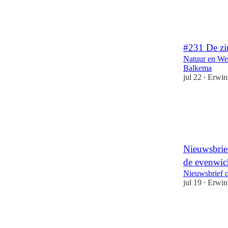
3
1
#231 De zi
Natuur en We
Balkema
jul 22
Erwin
•
Nieuwsbrief
de evenwic
Nieuwsbrief 
jul 19
Erwin
•
2
1