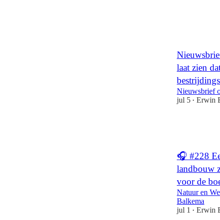
1
1
1
Nieuwsbrie
laat zien d
bestrijdin
Nieuwsbrief 
jul 5
Erwin 
•
2
1
🎧 #228 Een
landbouw z
voor de bo
Natuur en We
Balkema
jul 1
Erwin 
•